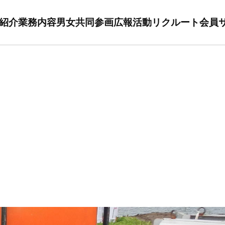
紹介
業務内容
男女共同参画
広報活動
リクルート
会員