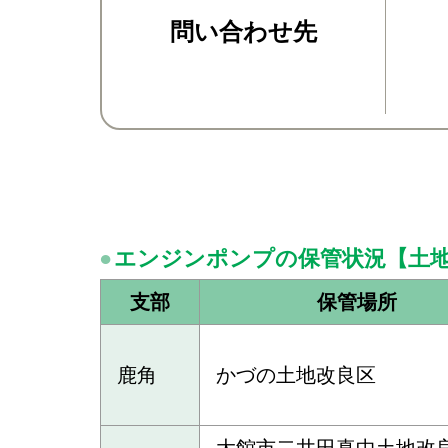
問い合わせ先
エンジンポンプの保管状況【土
支部
保管場所
鹿角
かづの土地改良区