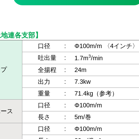
土地連各支部】
口径
:
Φ100m/m 〈4インチ〉
3
吐出量
:
1.7m
/min
ンプ
全揚程
:
24m
出力
:
7.3kw
重量
:
71.4kg（参考）
口径
:
Φ100m/m
ホース
長さ
:
5m/巻
口径
:
Φ100m/m