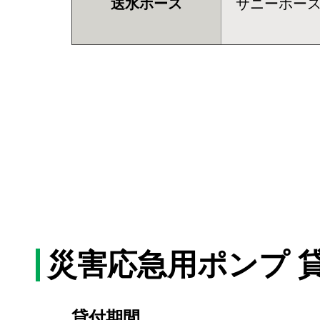
送水ホース
サニーホー
災害応急⽤ポンプ 
貸付期間