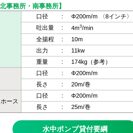
北事務所・南事務所】
口径
:
Φ200m/m 〈8インチ〉
3
吐出量
:
4m
/min
全揚程
:
10m
出力
:
11kw
重量
:
174kg（参考）
口径
:
Φ200m/m
ス
長さ
:
20m/巻
口径
:
Φ200m/m
トホース
長さ
:
25m/巻
水中ポンプ貸付要綱