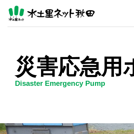
災害応急用
Disaster Emergency Pump