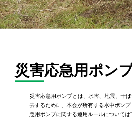
災害応急用ポン
災害応急⽤ポンプとは、⽔害、地震、⼲ば
去するために、本会が所有する⽔中ポンプ（
急用ポンプに関する運用ルールについては