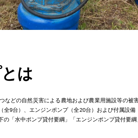
プとは
つなどの⾃然災害による農地および農業⽤施設等の被
全9台）、エンジンポンプ（全20台）および付属設備
下の「水中ポンプ貸付要綱」「エンジンポンプ貸付要綱