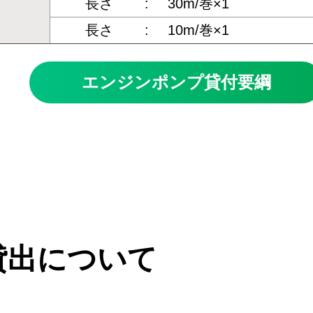
ス
長さ
:
30m/巻×1
長さ
:
10m/巻×1
エンジンポンプ貸付要綱
貸出について