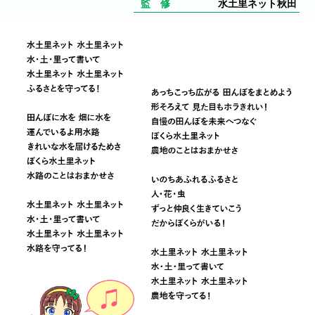
監 修
⽔⼟⾥ネット秋⽥