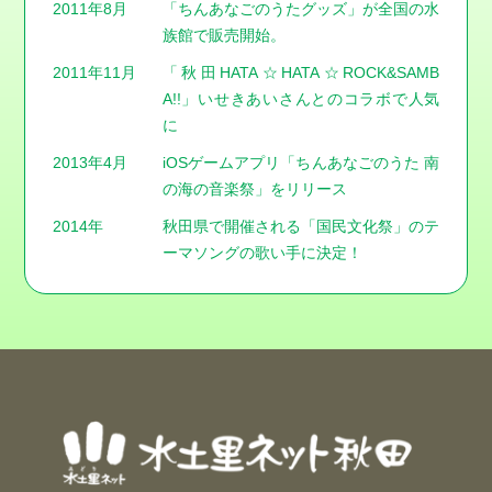
2011年8⽉
「ちんあなごのうたグッズ」が全国の⽔
族館で販売開始。
2011年11⽉
「秋⽥HATA☆HATA☆ROCK&SAMB
A!!」いせきあいさんとのコラボで⼈気
に
2013年4⽉
iOSゲームアプリ「ちんあなごのうた 南
の海の⾳楽祭」をリリース
2014年
秋⽥県で開催される「国⺠⽂化祭」のテ
ーマソングの歌い⼿に決定！