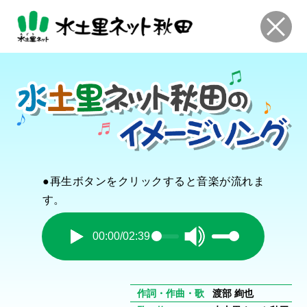
●再生ボタンをクリックすると音楽が流れま
す。
00:00
02:39
/
作詞・作曲・歌
渡部 絢也